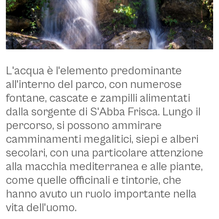
L'acqua è l'elemento predominante
Dorgali, parco museo S'Abba Frisca. Cascata - © Monirve, Commons Wikimedia
all'interno del parco, con numerose
https://commons.wikimedia.org/wiki/File:Una_delle_cascate_del_Parco_Museo_
fontane, cascate e zampilli alimentati
dalla sorgente di
S'Abba Frisca
. Lungo il
percorso, si possono ammirare
camminamenti megalitici, siepi e alberi
secolari, con una particolare attenzione
alla macchia mediterranea e alle piante,
come quelle officinali e tintorie, che
hanno avuto un ruolo importante nella
vita dell'uomo.