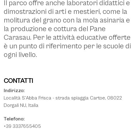
Il parco offre anche laboratori didattici e
Dorgali, parco museo S'Abba Frisca. Asino sardo - CC BY 2.0 Allie
Caulfield - flickr.com -
dimostrazioni di arti e mestieri, come la
https://www.flickr.com/photos/wm_archiv/52855917678/
molitura del grano con la mola asinaria e
la produzione e cottura del
Pane
Carasau
. Per le attività educative offerte
è un punto di riferimento per le scuole di
ogni livello.
CONTATTI
Indirizzo:
Località S'Abba Frisca - strada spiaggia Cartoe, 08022
Dorgali NU, Italia
Telefono:
+39 3337655405