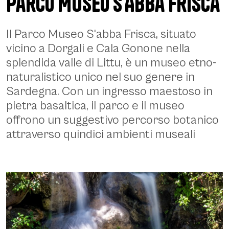
Parco Museo S'Abba Frisca
Descrizione
Il
Parco Museo S'abba Frisca
, situato
vicino a Dorgali e Cala Gonone nella
splendida valle di
Littu
, è un museo etno-
naturalistico unico nel suo genere in
Sardegna. Con un ingresso maestoso in
pietra basaltica, il parco e il museo
offrono un suggestivo percorso botanico
attraverso quindici ambienti museali