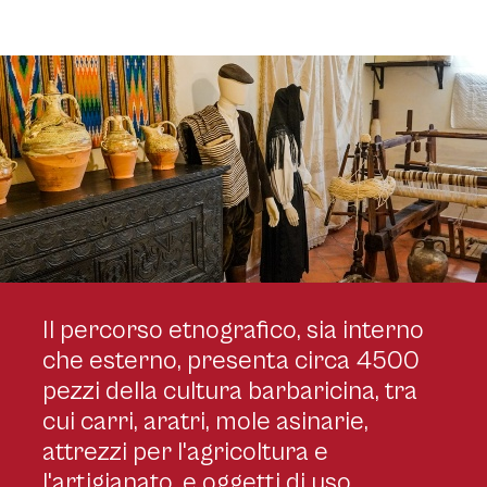
Il percorso etnografico, sia interno
Dorgali, parco museo S'Abba Frisca. Sala espositiva - CC BY 2.0 Allie Caulfield
che esterno, presenta circa 4500
- flickr.com - https://www.flickr.com/photos/wm_archiv/52855641814/
pezzi della cultura barbaricina, tra
cui carri, aratri, mole asinarie,
attrezzi per l'agricoltura e
l'artigianato, e oggetti di uso