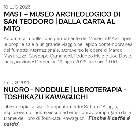
18 LUG 2026
MAST – MUSEO ARCHEOLOGICO DI
SAN TEODORO | DALLA CARTA AL
MITO
Accanto alla collezione permanente del Museo, il MAST apre
le proprie sale a un grande viaggio nell’epica contemporanea
del fumetto internazionale, attraverso le opere di Marco
Mastrazzo, Giuseppe Camuncoli, Federico Mele e Joe Doyle.
Inaugurazione: Domenica 19 luglio 2026, alle ore 19.00
15 LUG 2026
NUORO - NODDULE | LIBROTERAPIA -
TOSHIKAZU KAWAGUCHI
Libroterapia, al via il 2 appuntamento: Sabato 18 luglio,
esploreremo i nostri vissuti ed emozioni accompaganti dalle
trame del libro di Toshikazu Kawaguchi "𝙁𝙞𝙣𝙘𝙝𝙚́ 𝙞𝙡 𝙘𝙖𝙛𝙛𝙚̀ 𝙚̀
𝙘𝙖𝙡𝙙𝙤”.