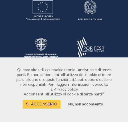
Questo sito utilizza cookie tecnici, analytics e di terze
parti. Se non acconsenti all'utilizzo dei cookie di terze
parti, alcune di queste funzionalità potrebbero essere
non disponibili. Per maggiori informazioni consulta
la
Privacy policy
.
Acconsenti all'utilizzo di cookie di terze parti?
SI, ACCONSENTO
No, non acconsento
Progetto finanziato dall’Unione Europea POR FESR 2014-2020 - Azione 6.8.3 Scheda 2.1. Le
porte del Distretto