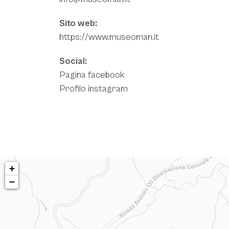
Sito web:
https://www.museoman.it
Social:
Pagina facebook
Profilo instagram
MAPPA
+
−