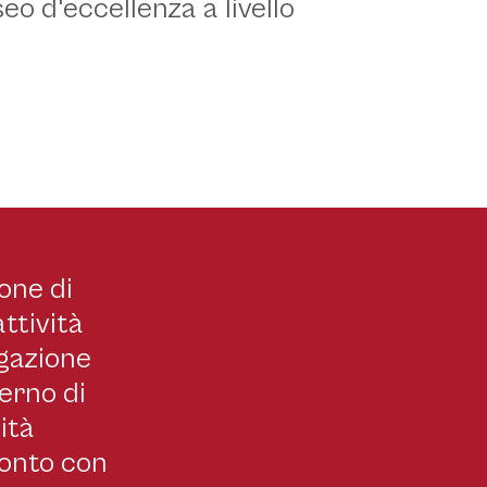
o d'eccellenza a livello
one di
ttività
lgazione
terno di
ità
fronto con