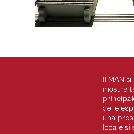
Il MAN s
Nuoro, Museo MAN. Esterno - © Max Solinas, Museo
mostre t
principal
delle esp
una prosp
locale si