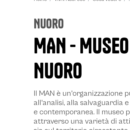
Nuoro
MAN - Museo 
Nuoro
Nuoro, Museo MAN. Mostra L’elica e la luce - © Donato Tore, Museo MA
Descrizione
Il MAN è un'organizzazione 
all'analisi, alla salvaguardia
e contemporanea. Il museo per
attraverso una varietà di attiv