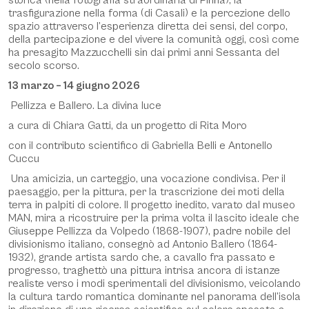
storica (nella fotografia straordinaria di Pinna), la
trasfigurazione nella forma (di Casali) e la percezione dello
spazio attraverso l’esperienza diretta dei sensi, del corpo,
della partecipazione e del vivere la comunità oggi, così come
ha presagito Mazzucchelli sin dai primi anni Sessanta del
secolo scorso.
13 marzo – 14 giugno 2026
Pellizza e Ballero. La divina luce
a cura di Chiara Gatti, da un progetto di Rita Moro
con il contributo scientifico di Gabriella Belli e Antonello
Cuccu
Una amicizia, un carteggio, una vocazione condivisa. Per il
paesaggio, per la pittura, per la trascrizione dei moti della
terra in palpiti di colore. Il progetto inedito, varato dal museo
MAN, mira a ricostruire per la prima volta il lascito ideale che
Giuseppe Pellizza da Volpedo (1868-1907), padre nobile del
divisionismo italiano, consegnò ad Antonio Ballero (1864-
1932), grande artista sardo che, a cavallo fra passato e
progresso, traghettò una pittura intrisa ancora di istanze
realiste verso i modi sperimentali del divisionismo, veicolando
la cultura tardo romantica dominante nel panorama dell’isola