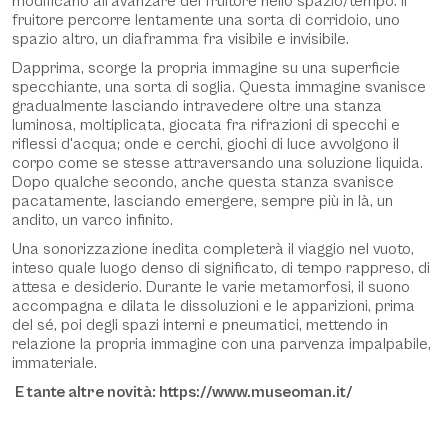
modificano all'avanzare del fruitore nello spazio/tempo. Il
fruitore percorre lentamente una sorta di corridoio, uno
spazio altro, un diaframma fra visibile e invisibile.
Dapprima, scorge la propria immagine su una superficie
specchiante, una sorta di soglia. Questa immagine svanisce
gradualmente lasciando intravedere oltre una stanza
luminosa, moltiplicata, giocata fra rifrazioni di specchi e
riflessi d'acqua; onde e cerchi, giochi di luce avvolgono il
corpo come se stesse attraversando una soluzione liquida.
Dopo qualche secondo, anche questa stanza svanisce
pacatamente, lasciando emergere, sempre più in là, un
andito, un varco infinito.
Una sonorizzazione inedita completerà il viaggio nel vuoto,
inteso quale luogo denso di significato, di tempo rappreso, di
attesa e desiderio. Durante le varie metamorfosi, il suono
accompagna e dilata le dissoluzioni e le apparizioni, prima
del sé, poi degli spazi interni e pneumatici, mettendo in
relazione la propria immagine con una parvenza impalpabile,
immateriale.
E tante altre novità: https://www.museoman.it/