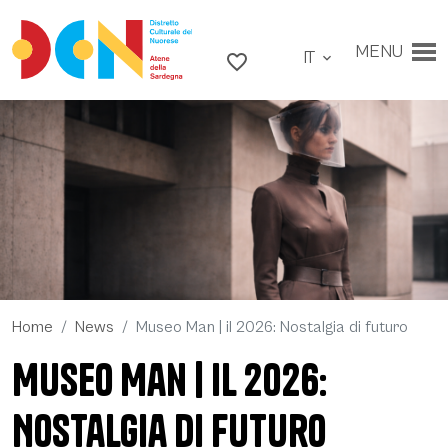
Vai ai contenuti
Vai al menu principale
MENU
IT
Vai al footer
favorite_border
expand_more
Home
News
Museo Man | il 2026: Nostalgia di futuro
Museo Man | il 2026:
Museo Man | il 2026: Nostalgia di futuro -
Nostalgia di futuro