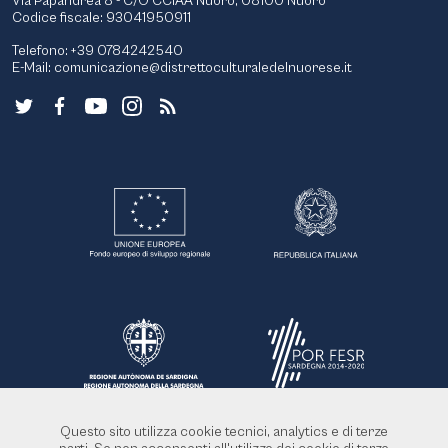
Via Papandrea 8 - C/O CCIAA Nuoro, 08100 Nuoro
Codice fiscale: 93041950911
Telefono: +39 0784242540
E-Mail:
comunicazione@distrettoculturaledelnuorese.it
Questo sito utilizza cookie tecnici, analytics e di terze