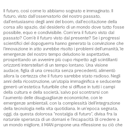
Descrizione
Il futuro, così come lo abbiamo sognato e immaginato. Il
futuro, visto dall’osservatorio del nostro passato,
dall’entusiasmo degli anni del boom, dall’eccitazione della
corsa allo spazio, dal desiderio di un mondo dove tutto fosse
possibile, equo e condivisibile. Com’era il futuro visto dal
passato? Com’è il futuro visto dal presente? Se i progressi
scientifici del dopoguerra hanno generato la convinzione che
l’innovazione in atto avrebbe risolto i problemi dell’umanità̀, le
emergenze del nostro tempo deludono le aspettative,
prospettando un avvenire più cupo rispetto agli scintillanti
orizzonti interstellari di un tempo lontano. Una visione
audace, figlia di una crescita senza precedenti, alimentò
allora la certezza che il futuro sarebbe stato radioso. Negli
anni della ricostruzione, un’utopia immaginifica e seducente
generò un’estetica futuribile che si diffuse in tutti i campi
della cultura e della società̀, salvo poi scontrarsi con
l’aumento delle disuguaglianze economiche, con le
emergenze ambientali, con la complessità̀ dell’integrazione
della tecnologia nella vita quotidiana. In un’epoca segnata,
oggi, da questa dolorosa “nostalgia di futuro”, divisa fra la
naturale speranza di un domani e l’incapacità̀ di credere a
un mondo migliore, il MAN propone una riflessione su ciò che