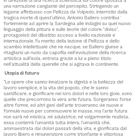
in direzione di una ricerca scientifica sul colore sposata a
una narrazione cangiante del percepito. Stringendo un
legame affettuoso con Pellizza da Volpedo, interrotto dalla
tragica morte di quest’ultimo, Antonio Ballero contribuì̀
fortemente ad aprire la Sardegna alle indagini su quel nuovo
linguaggio della pittura e sulle teorie del colore “diviso”,
protagonisti del dibattito acceso a livello nazionale e
internazionale. Fu merito della lezione di Pellizza e dello
scambio intellettuale che ne nacque, se Ballero giunse a
ritagliarsi un ruolo da capofila nell’evoluzione della ricerca
artistica sull’isola, entrata grazie a lui a pieno titolo
nell’attualità̀ della querelle che si agitava in continente.
Utopia di futuro
“Le opere che sanno innalzare la dignità e la bellezza del
lavoro semplice, e la vita del popolo, che le sanno
santificare, e glorificare nei loro dolori e nelle loro gioie, sono
quelle che precorrono la vera arte futura. Sorgeranno forse
altre forme, ed altri geni dell'arte troveranno vie nuove e
formule nuove per commuovere le masse, ma l'arte futura
non sarà né mistica, né adulatrice, né volgarmente realista,
essa conterrà l'umanità tutta intera, l'umanità che,
ammaestrata dai dolori passati della vita, e glorificata dal
lavoro libero e rimuneratore corre trionfante e vittoriosa