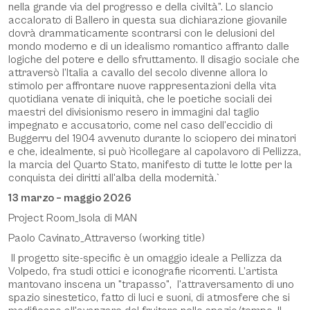
nella grande via del progresso e della civiltà”. Lo slancio
accalorato di Ballero in questa sua dichiarazione giovanile
dovrà drammaticamente scontrarsi con le delusioni del
mondo moderno e di un idealismo romantico affranto dalle
logiche del potere e dello sfruttamento. Il disagio sociale che
attraversò l’Italia a cavallo del secolo divenne allora lo
stimolo per affrontare nuove rappresentazioni della vita
quotidiana venate di iniquità, che le poetiche sociali dei
maestri del divisionismo resero in immagini dal taglio
impegnato e accusatorio, come nel caso dell’eccidio di
Buggerru del 1904 avvenuto durante lo sciopero dei minatori
e che, idealmente, si può̀ ricollegare al capolavoro di Pellizza,
la marcia del Quarto Stato, manifesto di tutte le lotte per la
conquista dei diritti all'alba della modernità̀.
13 marzo – maggio 2026
Project Room_Isola di MAN
Paolo Cavinato_Attraverso (working title)
Il progetto site-specific è un omaggio ideale a Pellizza da
Volpedo, fra studi ottici e iconografie ricorrenti. L’artista
mantovano inscena un "trapasso", l’attraversamento di uno
spazio sinestetico, fatto di luci e suoni, di atmosfere che si