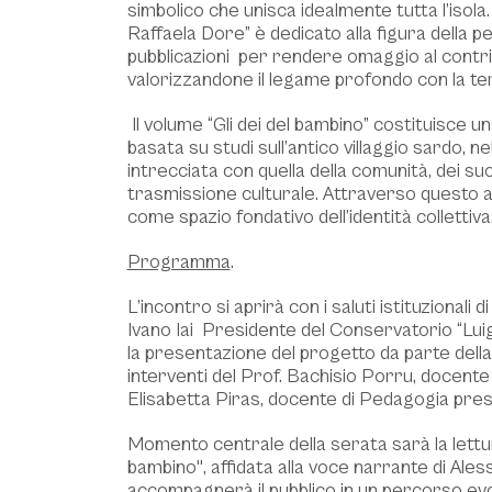
simbolico che unisca idealmente tutta l’isola. 
Raffaela Dore” è dedicato alla figura della p
pubblicazioni per rendere omaggio al contrib
valorizzandone il legame profondo con la ter
Il volume “Gli dei del bambino” costituisce 
basata su studi sull’antico villaggio sardo, n
intrecciata con quella della comunità, dei suoi 
trasmissione culturale. Attraverso questo app
come spazio fondativo dell’identità collettiva
Programma
.
L’incontro si aprirà con i saluti istituzionali
Ivano Iai Presidente del Conservatorio “Luig
la presentazione del progetto da parte dell
interventi del Prof. Bachisio Porru, docente 
Elisabetta Piras, docente di Pedagogia presso
Momento centrale della serata sarà la lettura 
bambino", affidata alla voce narrante di Ale
accompagnerà il pubblico in un percorso evo