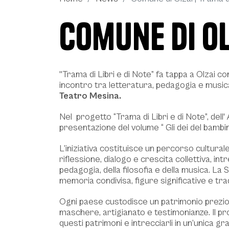
Comune di Olz
Descrizione
"Trama di Libri e di Note” fa tappa a Olzai co
incontro tra letteratura, pedagogia e music
Teatro Mesina.
Nel progetto “Trama di Libri e di Note”, dell'
presentazione del volume “ Gli dei del bambin
Comune di Olzai | Trama di Libri e di Note -
L’iniziativa costituisce un percorso cultura
riflessione, dialogo e crescita collettiva, int
pedagogia, della filosofia e della musica. La 
memoria condivisa, figure significative e trad
Ogni paese custodisce un patrimonio prezioso
maschere, artigianato e testimonianze. Il pro
questi patrimoni e intrecciarli in un’unica gr