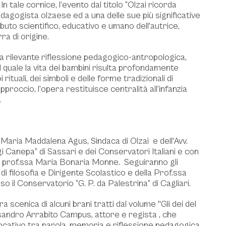
In tale cornice, l’evento dal titolo “Olzai ricorda
edagogista olzaese ed a una delle sue più significative
uto scientifico, educativo e umano dell'autrice,
ra di origine.
una rilevante riflessione pedagogico-antropologica,
el quale la vita dei bambini risulta profondamente
rituali, dei simboli e delle forme tradizionali di
roccio, l’opera restituisce centralità all’infanzia
.
 di Maria Maddalena Agus, Sindaca di Olzai e dell'Avv.
i Canepa” di Sassari e dei Conservatori Italiani e con
a prof.ssa Maria Bonaria Monne. Seguiranno gli
di filosofia e Dirigente Scolastico e della Prof.ssa
 il Conservatorio “G. P. da Palestrina” di Cagliari.
scenica di alcuni brani tratti dal volume "Gli dei del
ssandro Arrabito Campus, attore e regista , che
cativo tra parola, memoria e riflessione pedagogica.