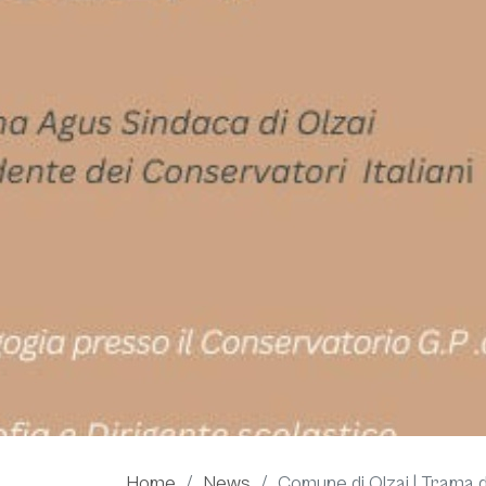
Home
News
Comune di Olzai | Trama di