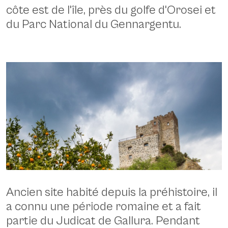
côte est de l'île, près du golfe d'Orosei et
du Parc National du Gennargentu.
Ancien site habité depuis la préhistoire, il
Galtellì, château de Malicas - CC BY-ND 2.0 Jean-François Renaud -
a connu une période romaine et a fait
flickr.com - https://www.flickr.com/photos/jfrenaud/40993839392/
partie du Judicat de Gallura. Pendant