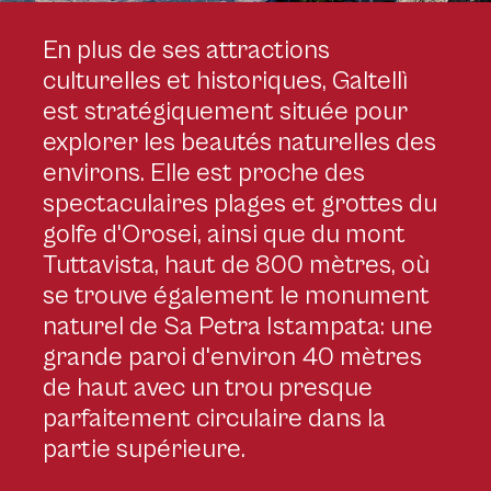
En plus de ses attractions
Galtellì, Mont Tuttavista - CC BY Jürgen Scheeff, Unsplash -
culturelles et historiques, Galtellì
https://unsplash.com/it/foto/hHJbPcQ9QU4
est stratégiquement située pour
explorer les beautés naturelles des
environs. Elle est proche des
spectaculaires plages et grottes du
golfe d'Orosei, ainsi que du mont
Tuttavista, haut de 800 mètres, où
se trouve également le monument
naturel de
Sa Petra Istampata
: une
grande paroi d'environ 40 mètres
de haut avec un trou presque
parfaitement circulaire dans la
partie supérieure.