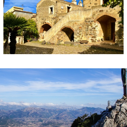
Galtellì, Sa Domo 'e sos Marras - © CCIAA NU