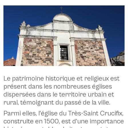
Galtellì, église du Santissimo Crocifisso. Façade - CC BY-SA 3.0 Gianni
Le patrimoine historique et religieux est
Careddu, Commons Wikimedia -
https://commons.wikimedia.org/wiki/File:Galtell%C3%AC_-
présent dans les nombreuses églises
_Chiesa_del_Santissimo_Crocifisso_(04).JPG
dispersées dans le territoire urbain et
rural, témoignant du passé de la ville.
Parmi elles, l'église du Très-Saint Crucifix,
construite en 1500, est d'une importance