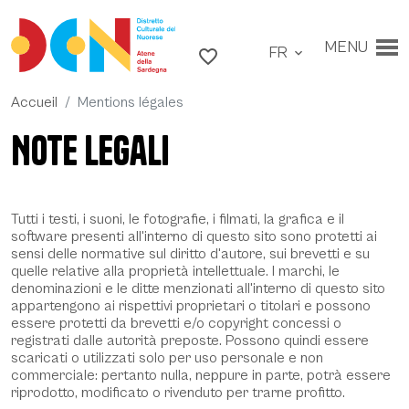
Accéder au contenu
Aller au menu principal
MENU
FR
Aller au pied de page
favorite_border
expand_more
Accueil
Mentions légales
Note legali
Tutti i testi, i suoni, le fotografie, i filmati, la grafica e il
software presenti all'interno di questo sito sono protetti ai
sensi delle normative sul diritto d'autore, sui brevetti e su
quelle relative alla proprietà intellettuale. I marchi, le
denominazioni e le ditte menzionati all'interno di questo sito
appartengono ai rispettivi proprietari o titolari e possono
essere protetti da brevetti e/o copyright concessi o
registrati dalle autorità preposte. Possono quindi essere
scaricati o utilizzati solo per uso personale e non
commerciale: pertanto nulla, neppure in parte, potrà essere
riprodotto, modificato o rivenduto per trarne profitto.