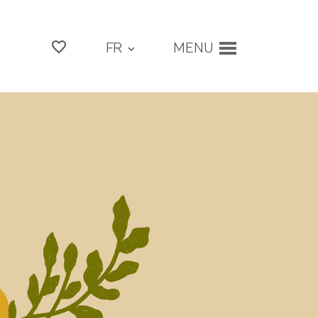
favorite_border
MENU
FR
expand_more