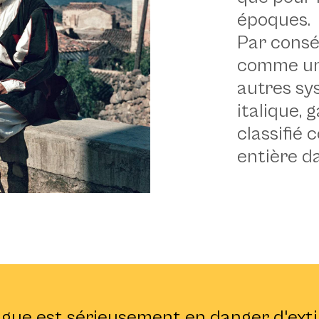
époques.
Par conséq
comme une
autres sy
italique, 
classifié
entière d
 soixante - © Marianne Sin-
ngue est sérieusement en danger d'exti