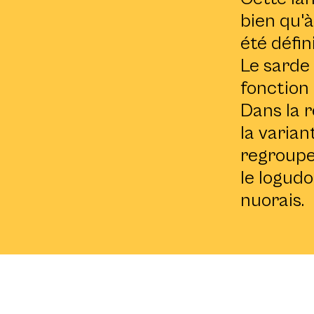
bien qu'à
été défini
Le sarde 
fonction 
Dans la 
la varian
regroupe 
le logud
nuorais.