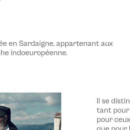
lée en Sardaigne, appartenant aux
che indoeuropéenne.
Il se dist
tant pour 
pour ceux 
que pour 