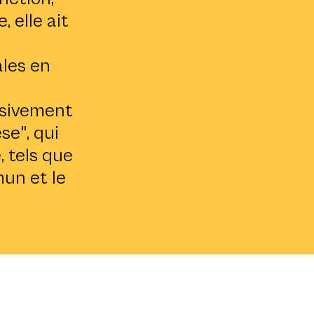
, elle ait
ales en
usivement
se", qui
, tels que
un et le