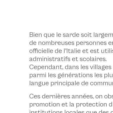
Bien que le sarde soit large
Dorgali, 1962 - © H. Cartier-Bresson, Archivio Ilisso
de nombreuses personnes en S
officielle de l'Italie et est ut
administratifs et scolaires.
Cependant, dans les villages 
parmi les générations les plu
langue principale de commun
Ces dernières années, on obs
promotion et la protection d
institutions locales que de