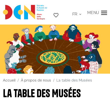
Accéder au contenu
Aller au menu principal
MENU
FR
Aller au pied de page
favorite_border
expand_more
Accueil
À propos de nous
La table des Musées
La table des Musées
La table des Musées - Daniela Spoto 2023, © CCIANU