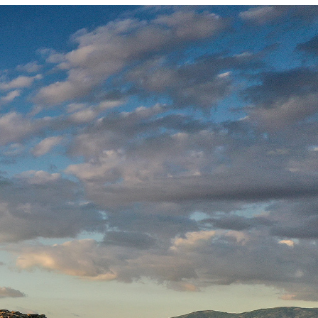
 de San Bartolomeo. Clocher - © Beni Culturali Standard (BCS) -
.it/detail/ArchitecturalOrLandscapeHeritage/2000244489#lg=1&slide=4