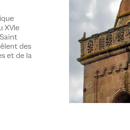
 Piras
tique
u XVIe
 Saint
mêlent des
s et de la