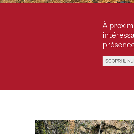
À proximi
intéressa
présence
SCOPRI IL N
Meana Sardo, nuraghe Nolza - CC BY-SA 4.0 Carmen Delogu, Commons Wi