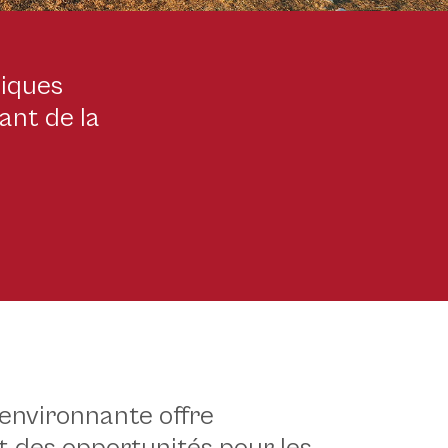
giques
ant de la
 environnante offre
za_al_tramonto.jpg