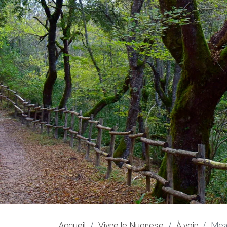
Accueil
Vivre le Nuorese
À voir
Mea