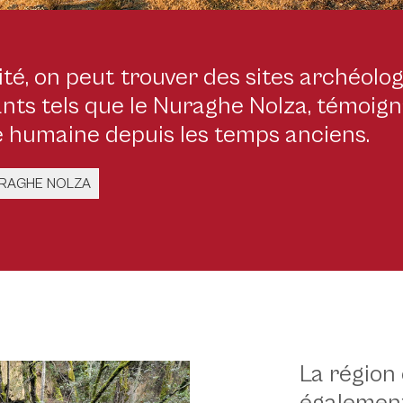
té, on peut trouver des sites archéolo
nts tels que le Nuraghe Nolza, témoign
 humaine depuis les temps anciens.
URAGHE NOLZA
La région
kimedia - https://commons.wikimedia.org/wiki/File:Vista_di_nuraghe_Nol