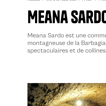
Meana Sard
Description
Meana Sardo est une commun
montagneuse de la Barbagia,
spectaculaires et de colline
Meana Sardo, Su Cumonali - © Ivo Piras