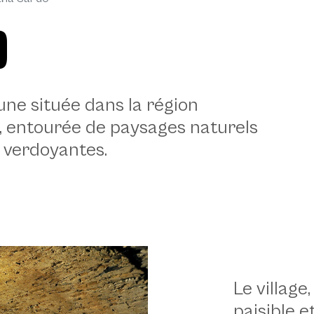
o
e située dans la région
 entourée de paysages naturels
s verdoyantes.
Le villag
paisible e