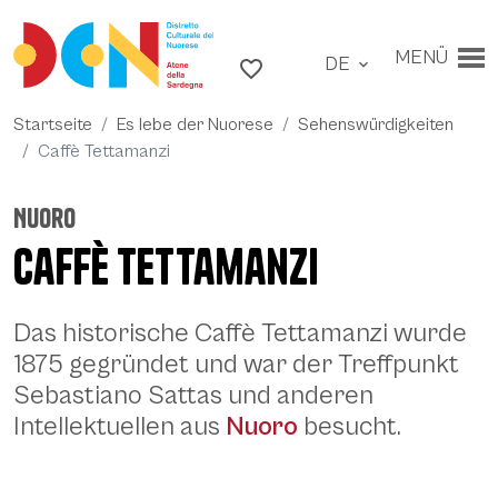
Zu den Inhalten
Zum Hauptmenü
MENÜ
DE
Zum Footer
favorite_border
expand_more
Startseite
Es lebe der Nuorese
Sehenswürdigkeiten
Caffè Tettamanzi
Nuoro
Caffè Tettamanzi
Beschreibung
Das historische Caffè Tettamanzi wurde
1875 gegründet und war der Treffpunkt
Sebastiano Sattas und anderen
Intellektuellen aus
Nuoro
besucht.