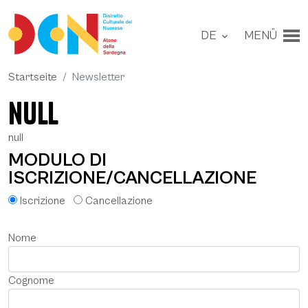
Zu den Inhalten
Zum Hauptmenü
MENÜ
DE
expand_more
Zum Footer
Startseite
Newsletter
null
null
MODULO DI
ISCRIZIONE/CANCELLAZIONE
Iscrizione
Cancellazione
Nome
Cognome