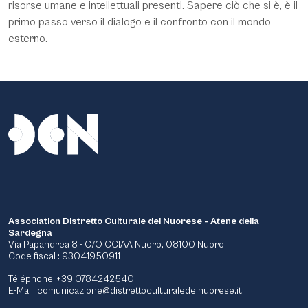
risorse umane e intellettuali presenti. Sapere ciò che si è, è il
primo passo verso il dialogo e il confronto con il mondo
esterno.
Association Distretto Culturale del Nuorese - Atene della
Sardegna
Via Papandrea 8 - C/O CCIAA Nuoro, 08100 Nuoro
Code fiscal : 93041950911
Téléphone: +39 0784242540
E-Mail:
comunicazione@distrettoculturaledelnuorese.it