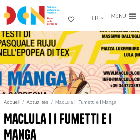
Accéder au contenu
Aller au menu principal
MENU
FR
Aller au pied de page
favorite_border
expand_more
Accueil
Actualités
MacLula | I Fumetti e I Manga
MacLula | I Fumetti e I
MacLula | I Fumetti e I Manga -
Manga