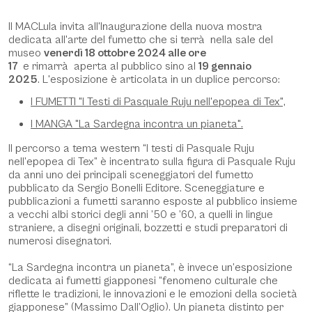
Description
Il MACLula invita all'Inaugurazione della nuova mostra
dedicata all'arte del fumetto che si terrà nella sale del
museo
venerdì 18 ottobre 2024 alle ore
17
e rimarrà aperta al pubblico sino al
19 gennaio
2025
. L'esposizione è articolata in un duplice percorso:
I FUMETTI "I Testi di Pasquale Ruju nell'epopea di Tex",
I MANGA "La Sardegna incontra un pianeta".
Il percorso a tema western “I testi di Pasquale Ruju
nell’epopea di Tex” è incentrato sulla figura di Pasquale Ruju
da anni uno dei principali sceneggiatori del fumetto
pubblicato da Sergio Bonelli Editore. Sceneggiature e
pubblicazioni a fumetti saranno esposte al pubblico insieme
a vecchi albi storici degli anni ’50 e ’60, a quelli in lingue
straniere, a disegni originali, bozzetti e studi preparatori di
numerosi disegnatori.
“La Sardegna incontra un pianeta”, è invece un’esposizione
dedicata ai fumetti giapponesi “fenomeno culturale che
riflette le tradizioni, le innovazioni e le emozioni della società
giapponese” (Massimo Dall’Oglio). Un pianeta distinto per