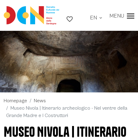
Go to contents
Go to main menu
MENU
EN
Go to footer
favorite_border
expand_more
Homepage
News
Museo Nivola | Itinerario archeologico - Nel ventre della
Museo Nivola | Itinerario archeologico - Nel ventre della Grande Madre e I
Grande Madre e I Costruttori
Costruttori -
Museo Nivola | Itinerario