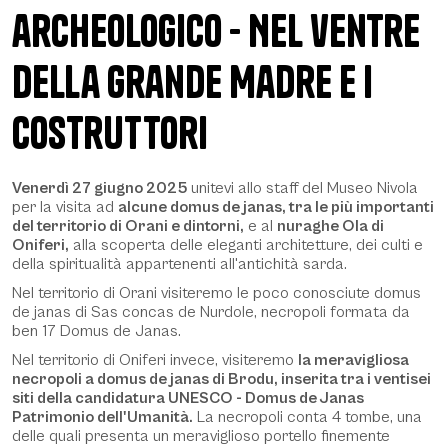
archeologico - Nel ventre
della Grande Madre e I
Costruttori
Description
Venerdì 27 giugno 2025
unitevi allo staff del Museo Nivola
per la visita ad
alcune domus de janas, tra le più importanti
del territorio di Orani e dintorni,
e al
nuraghe Ola di
Oniferi,
alla scoperta delle eleganti architetture, dei culti e
della spiritualità appartenenti all'antichità sarda.
Nel territorio di Orani visiteremo le poco conosciute domus
de janas di Sas concas de Nurdole, necropoli formata da
ben 17 Domus de Janas.
Nel territorio di Oniferi invece, visiteremo
la meravigliosa
necropoli a domus de janas di Brodu, inserita tra i ventisei
siti della candidatura UNESCO - Domus de Janas
Patrimonio dell'Umanità.
La necropoli conta 4 tombe, una
delle quali presenta un meraviglioso portello finemente