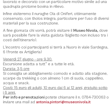
lavorato e decorato con un particolare motivo simile ad una
quadrupla protome bovina in rilievo.
Infine visiteremo il nuraghe Ola di Oniferi, ottimamente
conservato, con tholos integra, particolare per l’uso di diversi
materiali per la sua costruzione.
A fine giornata chi vorrà, potrà visitare il
Museo Nivola,
dove
sarà possibile fare la visita guidata (biglietto non incluso tra i
costi dell'itinerario).
L'incontro coi partecipanti si terrà a Nuoro in viale Sardegna,
6 (fronte ex Artiglieria)
Venerdì 27 giugno - ore 9.30.
Escursione adatta a tutt* e a tutte le età.
Durata: 3,5 ore
Si consiglia un abbigliamento comodo e adatto alla stagione,
scarpe da trekking o con almeno 1 cm di suola, cappellino,
acqua e snack.
Costi: 15 euro gli adulti, 10 euro dai 6 ai 12 anni, gratuito sotto
i 6 anni.
Per info e prenotazioni
potete chiamare il n. 0784-730063 o
inviare una mail ad
antonia.pintori@museonivola.it