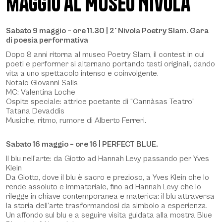
maggio al Museo Nivola
Beschreibung
Sabato 9 maggio – ore 11.30 | 2° Nivola Poetry Slam. Gara
di poesia performativa
Dopo 8 anni ritorna al museo Poetry Slam, il contest in cui
poeti e performer si alternano portando testi originali, dando
vita a uno spettacolo intenso e coinvolgente.
Notaio Giovanni Salis
MC: Valentina Loche
Ospite speciale: attrice poetante di “Cannàsas Teatro”
Tatana Devaddis
Musiche, ritmo, rumore di Alberto Ferreri.
Sabato 16 maggio – ore 16 | PERFECT BLUE.
Il blu nell’arte: da Giotto ad Hannah Levy passando per Yves
Klein
Da Giotto, dove il blu è sacro e prezioso, a Yves Klein che lo
rende assoluto e immateriale, fino ad Hannah Levy che lo
rilegge in chiave contemporanea e materica: il blu attraversa
la storia dell’arte trasformandosi da simbolo a esperienza.
Un affondo sul blu e a seguire visita guidata alla mostra Blue