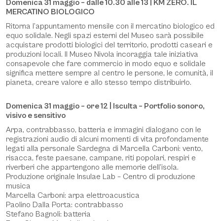
Domenica 31 maggio – dalle 10.30 alle 13 | KM ZERO. IL
MERCATINO BIOLOGICO
Ritorna l’appuntamento mensile con il mercatino biologico ed
equo solidale. Negli spazi esterni del Museo sarà possibile
acquistare prodotti biologici del territorio, prodotti caseari e
produzioni locali. Il Museo Nivola incoraggia tale iniziativa
consapevole che fare commercio in modo equo e solidale
significa mettere sempre al centro le persone, le comunità, il
pianeta, creare valore e allo stesso tempo distribuirlo.
Domenica 31 maggio – ore 12 | Isculta – Portfolio sonoro,
visivo e sensitivo
Arpa, contrabbasso, batteria e immagini dialogano con le
registrazioni audio di alcuni momenti di vita profondamente
legati alla personale Sardegna di Marcella Carboni: vento,
risacca, feste paesane, campane, riti popolari, respiri e
riverberi che appartengono alle memorie dell’isola.
Produzione originale Insulae Lab – Centro di produzione
musica
Marcella Carboni: arpa elettroacustica
Paolino Dalla Porta: contrabbasso
Stefano Bagnoli: batteria