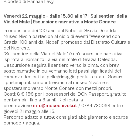
Blooded di Hannah Levy.
Venerdì 22 maggio – dalle 15.30 alle 17 | Sui sentieri della
Via del Male | Escursione narrativa a Monte Gonare
In occasione dei 100 anni dal Nobel di Grazia Deledda, il
Museo Nivola partecipa al ciclo di eventi “Weekend con
Grazia: 100 anni dal Nobel” promosso dal Distretto Culturale
del Nuorese.
“Sui sentieri della Via del Male” è un’escursione narrativa
ispirata al romanzo La via del male di Grazia Deledda.
L’escursione seguirà il sentiero verso la cima, con brevi
soste narrative in cui verranno letti passi significativi del
romanzo dedicati al pellegrinaggio per la festa di Gonare.
I partecipanti si incontreranno al museo Nivola e si
sposteranno verso Monte Gonare con mezzi propri.
Costi: 8 € (5€ per i possessori del DCN Passport, gratuito
per bambini fino a 6 anni). Richiesta la
prenotazione
info@museonivola.it
/ 0784 730063 entro
giovedì 21 maggio alle 15.
Percorso adatto a tuttə; consigliati abbigliamento e scarpe
comode + acqua.