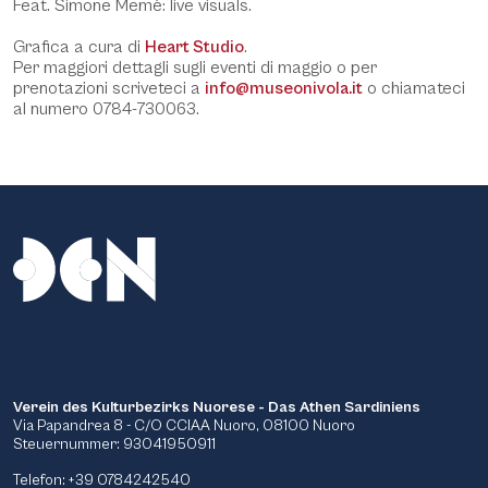
Feat. Simone Memè: live visuals.
Grafica a cura di
Heart Studio
.
Per maggiori dettagli sugli eventi di maggio o per
prenotazioni scriveteci a
info@museonivola.it
o chiamateci
al numero 0784-730063.
Verein des Kulturbezirks Nuorese - Das Athen Sardiniens
Via Papandrea 8 - C/O CCIAA Nuoro, 08100 Nuoro
Steuernummer: 93041950911
Telefon: +39 0784242540