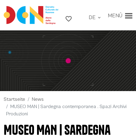
Zu den Inhalten
Zum Hauptmenü
MENÜ
DE
Zum Footer
favorite_border
expand_more
Startseite
News
MUSEO MAN | Sardegna contemporanea . Spazi Archivi
Produzioni
Museo MAN -
MUSEO MAN | Sardegna