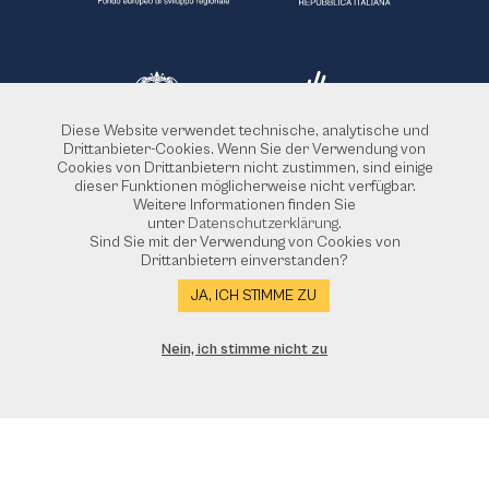
Diese Website verwendet technische, analytische und
Drittanbieter-Cookies. Wenn Sie der Verwendung von
Cookies von Drittanbietern nicht zustimmen, sind einige
dieser Funktionen möglicherweise nicht verfügbar.
Weitere Informationen finden Sie
unter
Datenschutzerklärung
.
Sind Sie mit der Verwendung von Cookies von
Drittanbietern einverstanden?
JA, ICH STIMME ZU
Von der Europäischen Union finanziertes Projekt POR FESR 2014-2020 - Aktion 6.8.3 Blatt 2.1.
Nein, ich stimme nicht zu
Die Türen des Bezirks
Abschnitt Nützliche Links
Startseite
|
Datenschutzerklärung
|
Rechtliche Hinweise
|
Credits
|
ConsulMedia